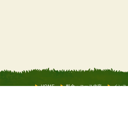
HOME
料金・コース内容
インス
サポート
お客様の声
よくあるご
も受付）
メルマガ登録
X（旧Twitter）